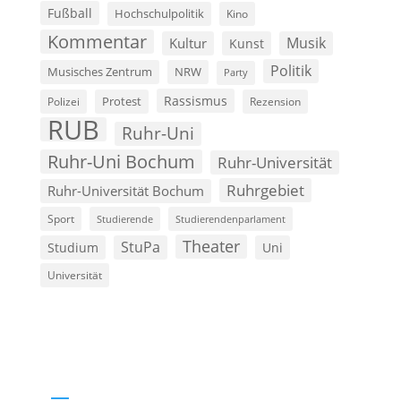
Fußball
Hochschulpolitik
Kino
Kommentar
Musik
Kultur
Kunst
Politik
Musisches Zentrum
NRW
Party
Rassismus
Polizei
Protest
Rezension
RUB
Ruhr-Uni
Ruhr-Uni Bochum
Ruhr-Universität
Ruhrgebiet
Ruhr-Universität Bochum
Sport
Studierende
Studierendenparlament
Theater
StuPa
Studium
Uni
Universität