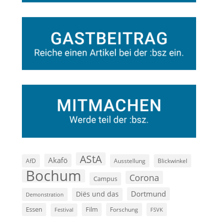
AStA
Akafö
AfD
Ausstellung
Blickwinkel
Bochum
Corona
Campus
Dortmund
Diës und das
Demonstration
Film
Essen
Forschung
FSVK
Festival