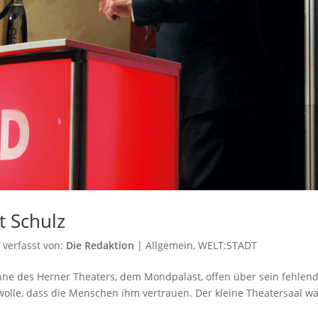
t Schulz
7
verfasst von:
Die Redaktion
|
Allgemein
,
WELT:STADT
ühne des Herner Theaters, dem Mondpalast, offen über sein fehlen
 wolle, dass die Menschen ihm vertrauen. Der kleine Theatersaal w