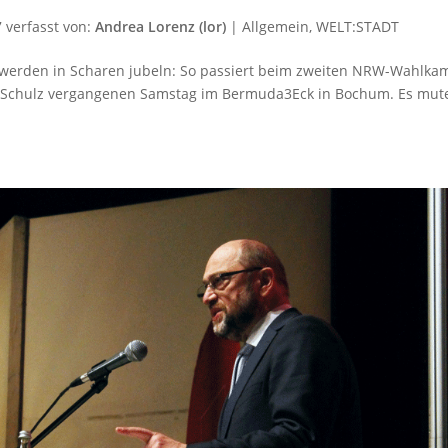
7
verfasst von:
Andrea Lorenz (lor)
|
Allgemein
,
WELT:STADT
e werden in Scharen jubeln: So passiert beim zweiten NRW-Wahlka
 Schulz vergangenen Samstag im Bermuda3Eck in Bochum. Es mut