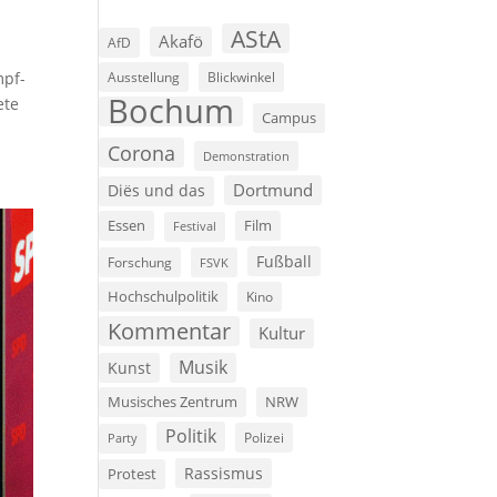
AStA
Akafö
AfD
Ausstellung
Blickwinkel
mpf-
Bochum
ete
Campus
Corona
Demonstration
Dortmund
Diës und das
Film
Essen
Festival
Fußball
Forschung
FSVK
Hochschulpolitik
Kino
Kommentar
Kultur
Musik
Kunst
Musisches Zentrum
NRW
Politik
Polizei
Party
Rassismus
Protest