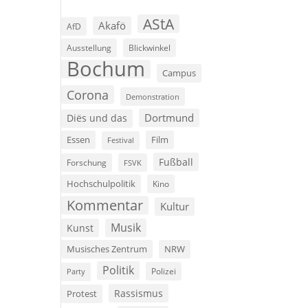
AStA
Akafö
AfD
Ausstellung
Blickwinkel
Bochum
Campus
Corona
Demonstration
Dortmund
Diës und das
Film
Essen
Festival
Fußball
Forschung
FSVK
Hochschulpolitik
Kino
Kommentar
Kultur
Musik
Kunst
Musisches Zentrum
NRW
Politik
Polizei
Party
Rassismus
Protest