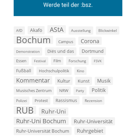
AStA
Akafö
AfD
Ausstellung
Blickwinkel
Bochum
Corona
Campus
Dortmund
Diës und das
Demonstration
Film
Essen
Forschung
FSVK
Festival
Fußball
Hochschulpolitik
Kino
Kommentar
Musik
Kultur
Kunst
Politik
Musisches Zentrum
NRW
Party
Rassismus
Polizei
Protest
Rezension
RUB
Ruhr-Uni
Ruhr-Uni Bochum
Ruhr-Universität
Ruhrgebiet
Ruhr-Universität Bochum