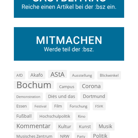
AStA
Akafö
AfD
Ausstellung
Blickwinkel
Bochum
Corona
Campus
Dortmund
Diës und das
Demonstration
Film
Essen
Forschung
FSVK
Festival
Fußball
Hochschulpolitik
Kino
Kommentar
Musik
Kultur
Kunst
Politik
Musisches Zentrum
NRW
Party