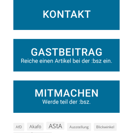
AStA
Akafö
AfD
Ausstellung
Blickwinkel