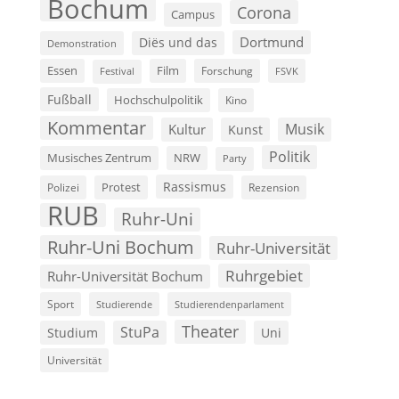
Bochum
Corona
Campus
Dortmund
Diës und das
Demonstration
Film
Essen
Forschung
FSVK
Festival
Fußball
Hochschulpolitik
Kino
Kommentar
Musik
Kultur
Kunst
Politik
Musisches Zentrum
NRW
Party
Rassismus
Polizei
Protest
Rezension
RUB
Ruhr-Uni
Ruhr-Uni Bochum
Ruhr-Universität
Ruhrgebiet
Ruhr-Universität Bochum
Sport
Studierende
Studierendenparlament
Theater
StuPa
Studium
Uni
Universität