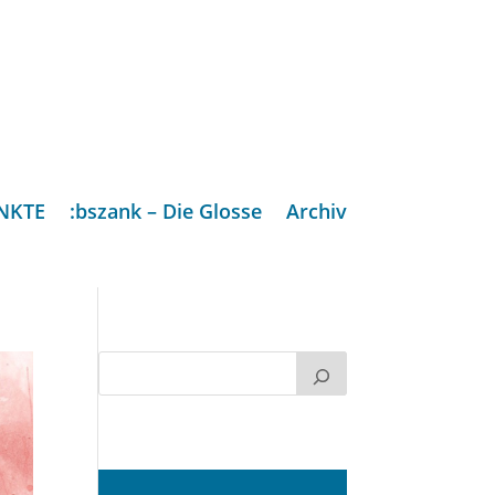
NKTE
:bszank – Die Glosse
Archiv