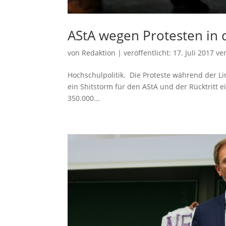
AStA wegen Protesten in d
von
Redaktion
|
veröffentlicht:
17. Juli 2017
ver
Hochschulpolitik. Die Proteste während der L
ein Shitstorm für den AStA und der Rücktritt ei
350.000...