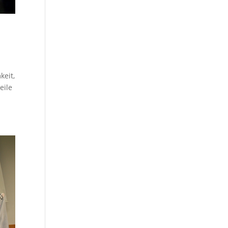
keit,
eile