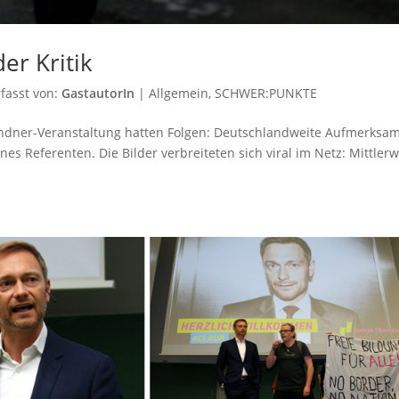
er Kritik
fasst von:
GastautorIn
|
Allgemein
,
SCHWER:PUNKTE
indner-Veranstaltung hatten Folgen: Deutschlandweite Aufmerksam
nes Referenten. Die Bilder verbreiteten sich viral im Netz: Mittlerw