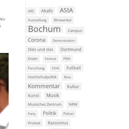
AStA
Akafö
AfD
Wir
Ausstellung
Blickwinkel
n
Bochum
Campus
Corona
Demonstration
Dortmund
Diës und das
Film
Essen
Festival
Fußball
Forschung
FSVK
Hochschulpolitik
Kino
Kommentar
Kultur
Musik
Kunst
Musisches Zentrum
NRW
Politik
Polizei
Party
Rassismus
Protest