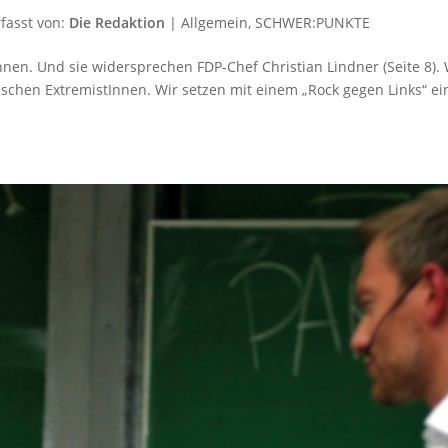
fasst von:
Die Redaktion
|
Allgemein
,
SCHWER:PUNKTE
nnen. Und sie widersprechen FDP-Chef Christian Lindner (Seite 8). 
tischen ExtremistInnen. Wir setzen mit einem „Rock gegen Links“ ei