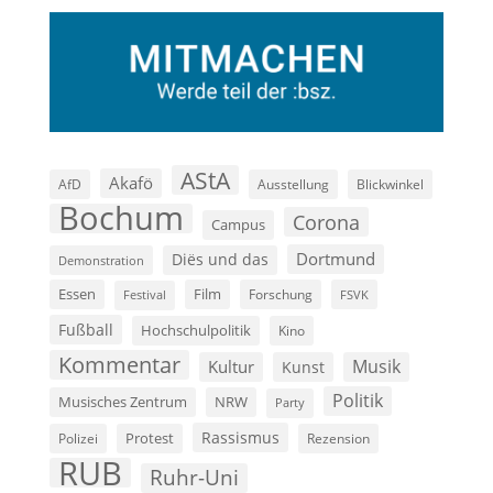
AStA
Akafö
AfD
Ausstellung
Blickwinkel
Bochum
Corona
Campus
Dortmund
Diës und das
Demonstration
Film
Essen
Forschung
FSVK
Festival
Fußball
Hochschulpolitik
Kino
Kommentar
Musik
Kultur
Kunst
Politik
Musisches Zentrum
NRW
Party
Rassismus
Polizei
Protest
Rezension
RUB
Ruhr-Uni