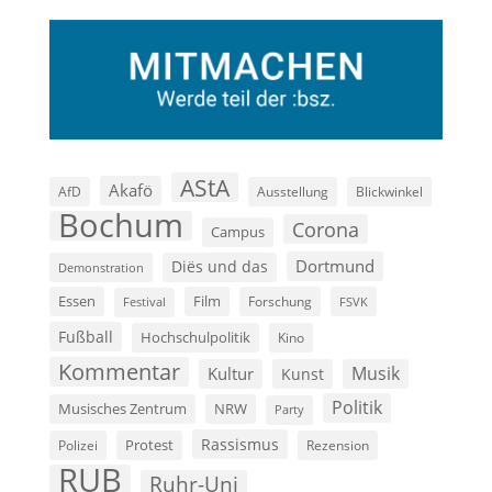
AStA
Akafö
AfD
Ausstellung
Blickwinkel
Bochum
Corona
Campus
Dortmund
Diës und das
Demonstration
Film
Essen
Forschung
FSVK
Festival
Fußball
Hochschulpolitik
Kino
Kommentar
Musik
Kultur
Kunst
Politik
Musisches Zentrum
NRW
Party
Rassismus
Polizei
Protest
Rezension
RUB
Ruhr-Uni