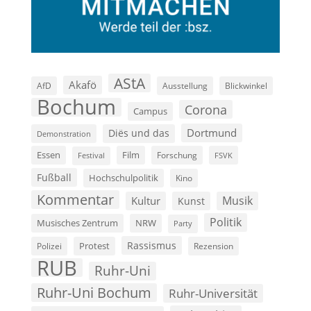
AStA
Akafö
AfD
Ausstellung
Blickwinkel
Bochum
Corona
Campus
Dortmund
Diës und das
Demonstration
Film
Essen
Forschung
FSVK
Festival
Fußball
Hochschulpolitik
Kino
Kommentar
Musik
Kultur
Kunst
Politik
Musisches Zentrum
NRW
Party
Rassismus
Polizei
Protest
Rezension
RUB
Ruhr-Uni
Ruhr-Uni Bochum
Ruhr-Universität