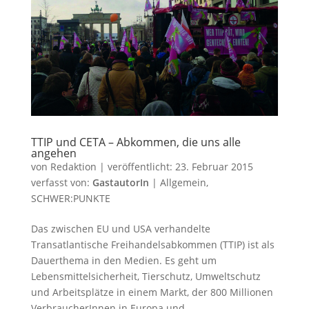
TTIP und CETA – Abkommen, die uns alle
angehen
von
Redaktion
|
veröffentlicht:
23. Februar 2015
verfasst von:
GastautorIn
|
Allgemein
,
SCHWER:PUNKTE
Das zwischen EU und USA verhandelte
Transatlantische Freihandelsabkommen (TTIP) ist als
Dauerthema in den Medien. Es geht um
Lebensmittelsicherheit, Tierschutz, Umweltschutz
und Arbeitsplätze in einem Markt, der 800 Millionen
VerbraucherInnen in Europa und...