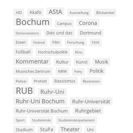
AStA
Akafö
AfD
Ausstellung
Blickwinkel
Bochum
Corona
Campus
Dortmund
Diës und das
Demonstration
Film
Essen
Forschung
FSVK
Festival
Fußball
Hochschulpolitik
Kino
Kommentar
Musik
Kultur
Kunst
Politik
Musisches Zentrum
NRW
Party
Rassismus
Polizei
Protest
Rezension
RUB
Ruhr-Uni
Ruhr-Uni Bochum
Ruhr-Universität
Ruhrgebiet
Ruhr-Universität Bochum
Sport
Studierende
Studierendenparlament
Theater
StuPa
Studium
Uni