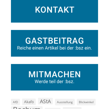
AStA
Akafö
AfD
Ausstellung
Blickwinkel