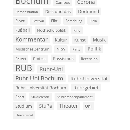
Bochum
Corona
Campus
Dortmund
Diës und das
Demonstration
Film
Essen
Forschung
FSVK
Festival
Fußball
Hochschulpolitik
Kino
Kommentar
Musik
Kultur
Kunst
Politik
Musisches Zentrum
NRW
Party
Rassismus
Polizei
Protest
Rezension
RUB
Ruhr-Uni
Ruhr-Uni Bochum
Ruhr-Universität
Ruhrgebiet
Ruhr-Universität Bochum
Sport
Studierende
Studierendenparlament
Theater
StuPa
Studium
Uni
Universität