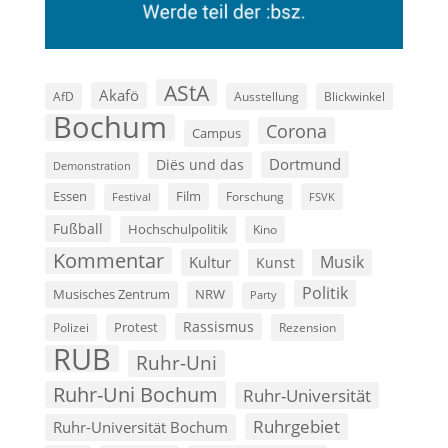
AStA
Akafö
AfD
Ausstellung
Blickwinkel
Bochum
Corona
Campus
Dortmund
Diës und das
Demonstration
Film
Essen
Forschung
FSVK
Festival
Fußball
Hochschulpolitik
Kino
Kommentar
Musik
Kultur
Kunst
Politik
Musisches Zentrum
NRW
Party
Rassismus
Polizei
Protest
Rezension
RUB
Ruhr-Uni
Ruhr-Uni Bochum
Ruhr-Universität
Ruhrgebiet
Ruhr-Universität Bochum