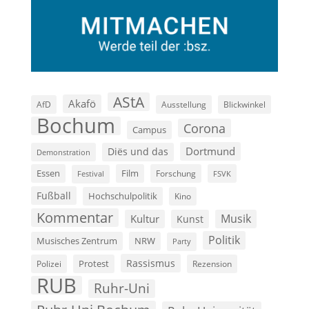
AStA
Akafö
AfD
Ausstellung
Blickwinkel
Bochum
Corona
Campus
Dortmund
Diës und das
Demonstration
Film
Essen
Forschung
FSVK
Festival
Fußball
Hochschulpolitik
Kino
Kommentar
Musik
Kultur
Kunst
Politik
Musisches Zentrum
NRW
Party
Rassismus
Polizei
Protest
Rezension
RUB
Ruhr-Uni