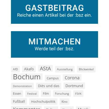
AStA
Akafö
AfD
Ausstellung
Blickwinkel
Bochum
Corona
Campus
Dortmund
Diës und das
Demonstration
Film
Essen
Forschung
FSVK
Festival
Fußball
Hochschulpolitik
Kino