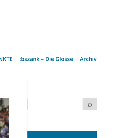
NKTE
:bszank – Die Glosse
Archiv