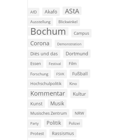
AStA
Akafö
AfD
Ausstellung
Blickwinkel
s
Bochum
Campus
Corona
Demonstration
Dortmund
Diës und das
Film
Essen
Festival
Fußball
Forschung
FSVK
Hochschulpolitik
Kino
Kommentar
Kultur
Musik
Kunst
Musisches Zentrum
NRW
Politik
Polizei
Party
Rassismus
Protest