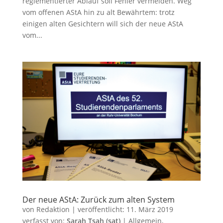
reglementierter Ablauf soll Fehler vermeiden. Weg
vom offenen AStA hin zu alt Bewährtem: trotz
einigen alten Gesichtern will sich der neue AStA
vom...
Der neue AStA: Zurück zum alten System
von
Redaktion
|
veröffentlicht:
11. März 2019
verfasst von:
Sarah Tsah (sat)
|
Allgemein
,