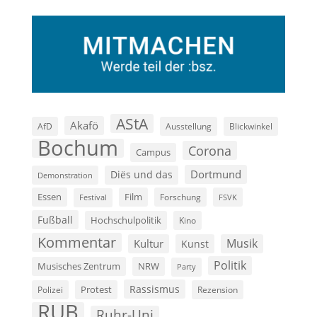
AStA
Akafö
AfD
Ausstellung
Blickwinkel
Bochum
Corona
Campus
Dortmund
Diës und das
Demonstration
Film
Essen
Forschung
FSVK
Festival
Fußball
Hochschulpolitik
Kino
Kommentar
Musik
Kultur
Kunst
Politik
Musisches Zentrum
NRW
Party
Rassismus
Polizei
Protest
Rezension
RUB
Ruhr-Uni