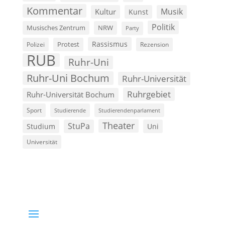
Kommentar
Musik
Kultur
Kunst
Politik
Musisches Zentrum
NRW
Party
Rassismus
Polizei
Protest
Rezension
RUB
Ruhr-Uni
Ruhr-Uni Bochum
Ruhr-Universität
Ruhrgebiet
Ruhr-Universität Bochum
Sport
Studierende
Studierendenparlament
Theater
StuPa
Studium
Uni
Universität