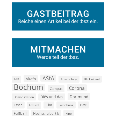
AStA
Akafö
AfD
Ausstellung
Blickwinkel
Bochum
Corona
Campus
Dortmund
Diës und das
Demonstration
Film
Essen
Forschung
FSVK
Festival
Fußball
Hochschulpolitik
Kino