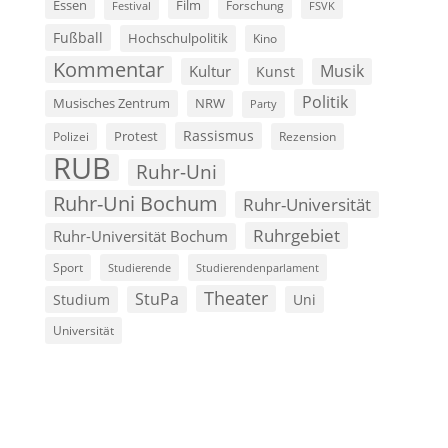
Film
Essen
Forschung
FSVK
Festival
Fußball
Hochschulpolitik
Kino
Kommentar
Musik
Kultur
Kunst
Politik
Musisches Zentrum
NRW
Party
Rassismus
Polizei
Protest
Rezension
RUB
Ruhr-Uni
Ruhr-Uni Bochum
Ruhr-Universität
Ruhrgebiet
Ruhr-Universität Bochum
Sport
Studierende
Studierendenparlament
Theater
StuPa
Studium
Uni
Universität