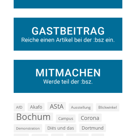
AStA
Akafö
AfD
Ausstellung
Blickwinkel
Bochum
Corona
Campus
Dortmund
Diës und das
Demonstration