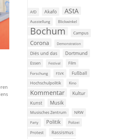
AStA
Akafö
AfD
Ausstellung
Blickwinkel
Bochum
Campus
Corona
Demonstration
Dortmund
Diës und das
Film
Essen
Festival
Fußball
Forschung
FSVK
Hochschulpolitik
Kino
eren
Kommentar
Kultur
iens
Musik
Kunst
Musisches Zentrum
NRW
Politik
Polizei
Party
Rassismus
Protest