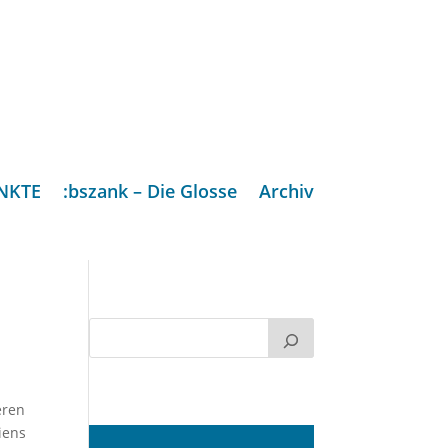
NKTE
:bszank – Die Glosse
Archiv
eren
iens