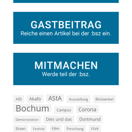
AStA
Akafö
AfD
Ausstellung
Blickwinkel
Bochum
Corona
Campus
Dortmund
Diës und das
Demonstration
Film
Essen
Forschung
FSVK
Festival