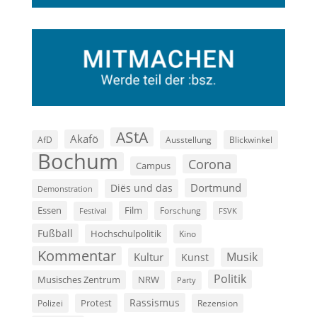
AStA
Akafö
AfD
Ausstellung
Blickwinkel
Bochum
Corona
Campus
Dortmund
Diës und das
Demonstration
Film
Essen
Forschung
FSVK
Festival
Fußball
Hochschulpolitik
Kino
Kommentar
Musik
Kultur
Kunst
Politik
Musisches Zentrum
NRW
Party
Rassismus
Polizei
Protest
Rezension