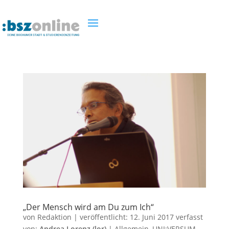
„Der Mensch wird am Du zum Ich“
von
Redaktion
|
veröffentlicht:
12. Juni 2017
verfasst
von:
Andrea Lorenz (lor)
|
Allgemein
,
UNI:VERSUM