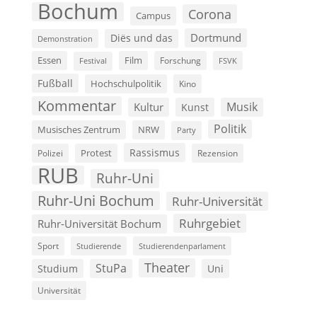
Bochum
Corona
Campus
Dortmund
Diës und das
Demonstration
Film
Essen
Forschung
FSVK
Festival
Fußball
Hochschulpolitik
Kino
Kommentar
Musik
Kultur
Kunst
Politik
Musisches Zentrum
NRW
Party
Rassismus
Polizei
Protest
Rezension
RUB
Ruhr-Uni
Ruhr-Uni Bochum
Ruhr-Universität
Ruhrgebiet
Ruhr-Universität Bochum
Sport
Studierende
Studierendenparlament
Theater
StuPa
Studium
Uni
Universität