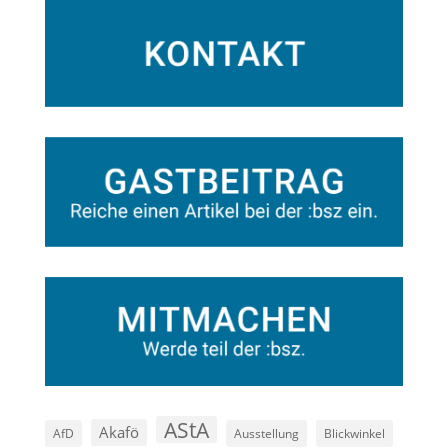
AStA
Akafö
AfD
Ausstellung
Blickwinkel