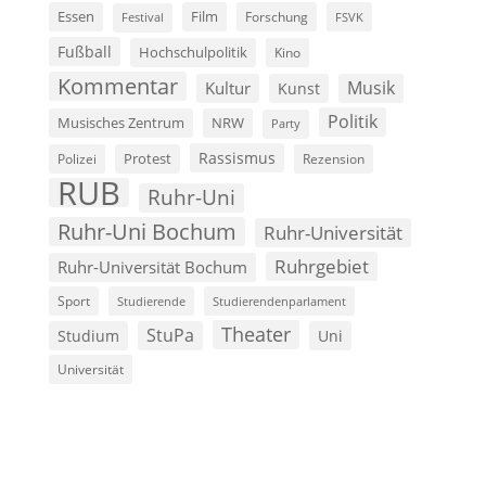
Film
Essen
Forschung
FSVK
Festival
Fußball
Hochschulpolitik
Kino
Kommentar
Musik
Kultur
Kunst
Politik
Musisches Zentrum
NRW
Party
Rassismus
Polizei
Protest
Rezension
RUB
Ruhr-Uni
Ruhr-Uni Bochum
Ruhr-Universität
Ruhrgebiet
Ruhr-Universität Bochum
Sport
Studierende
Studierendenparlament
Theater
StuPa
Studium
Uni
Universität