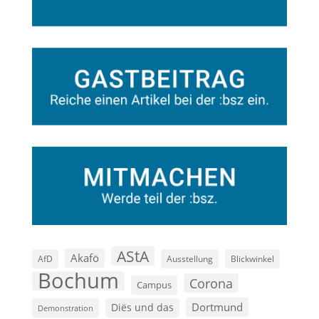
AStA
Akafö
AfD
Ausstellung
Blickwinkel
Bochum
Corona
Campus
Dortmund
Diës und das
Demonstration