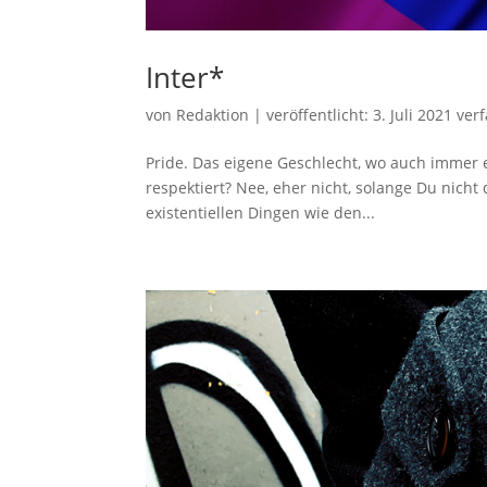
Inter*
von
Redaktion
|
veröffentlicht:
3. Juli 2021
verf
Pride. Das eigene Geschlecht, wo auch immer 
respektiert? Nee, eher nicht, solange Du nich
existentiellen Dingen wie den...