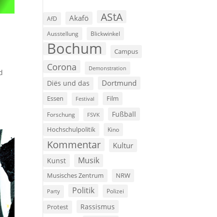
AStA
Akafö
AfD
Ausstellung
Blickwinkel
Bochum
Campus
Corona
Demonstration
d
Dortmund
Diës und das
Film
Essen
Festival
Fußball
Forschung
FSVK
Hochschulpolitik
Kino
Kommentar
Kultur
Musik
Kunst
Musisches Zentrum
NRW
Politik
Polizei
Party
Rassismus
Protest