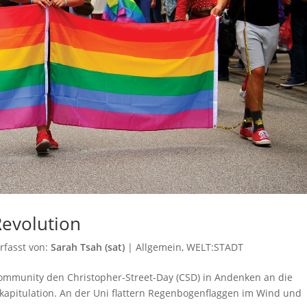
evolution
rfasst von:
Sarah Tsah (sat)
|
Allgemein
,
WELT:STADT
Community den Christopher-Street-Day (CSD) in Andenken an die
ekapitulation. An der Uni flattern Regenbogenflaggen im Wind und