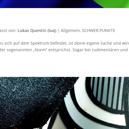
asst von:
Lukas Quentin (luq)
|
Allgemein
,
SCHWER:PUNKTE
es sich auf dem Spektrum befindet, ist deine eigene Sache und wir
t der sogenannten „Norm“ entsprichst. Sogar bei rudimentären und