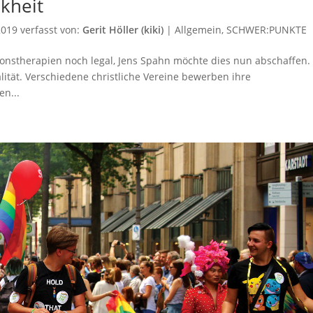
nkheit
2019
verfasst von:
Gerit Höller (kiki)
|
Allgemein
,
SCHWER:PUNKTE
onstherapien noch legal, Jens Spahn möchte dies nun abschaffen.
ität. Verschiedene christliche Vereine bewerben ihre
n...