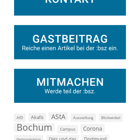
AStA
Akafö
AfD
Ausstellung
Blickwinkel
Bochum
Corona
Campus
Dortmund
Diës und das
Demonstration