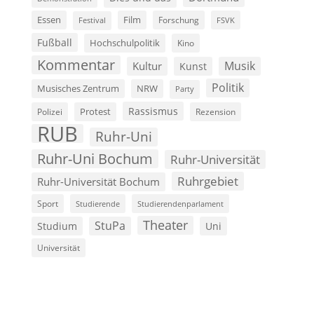
Film
Essen
Forschung
FSVK
Festival
Fußball
Hochschulpolitik
Kino
Kommentar
Musik
Kultur
Kunst
Politik
Musisches Zentrum
NRW
Party
Rassismus
Polizei
Protest
Rezension
RUB
Ruhr-Uni
Ruhr-Uni Bochum
Ruhr-Universität
Ruhrgebiet
Ruhr-Universität Bochum
Sport
Studierende
Studierendenparlament
Theater
StuPa
Studium
Uni
Universität