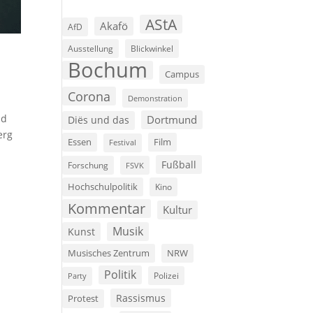
AStA
Akafö
AfD
Ausstellung
Blickwinkel
Bochum
Campus
Corona
Demonstration
nd
Dortmund
Diës und das
erg
Film
Essen
Festival
Fußball
Forschung
FSVK
Hochschulpolitik
Kino
Kommentar
Kultur
Musik
Kunst
Musisches Zentrum
NRW
Politik
Polizei
Party
Rassismus
Protest