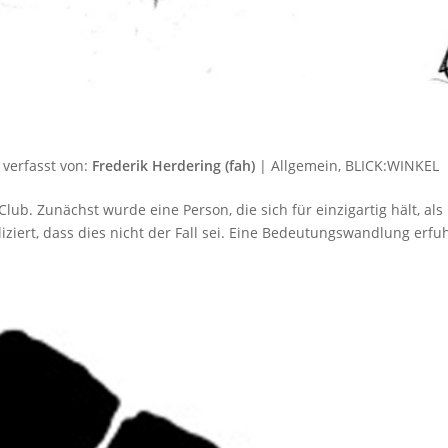
verfasst von:
Frederik Herdering (fah)
|
Allgemein
,
BLICK:WINKEL
Club. Zunächst wurde eine Person, die sich für einzigartig hält, als
iziert, dass dies nicht der Fall sei. Eine Bedeutungswandlung erfu