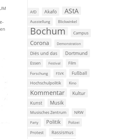
SUM
AStA
Akafö
AfD
Ausstellung
Blickwinkel
e-
Bochum
nen
Campus
Corona
Demonstration
Dortmund
Diës und das
Film
Essen
Festival
Fußball
Forschung
FSVK
Hochschulpolitik
Kino
Kommentar
Kultur
Musik
Kunst
Musisches Zentrum
NRW
Politik
Polizei
Party
Rassismus
Protest