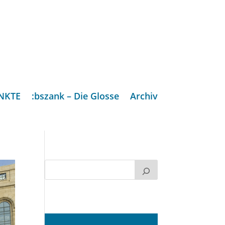
NKTE
:bszank – Die Glosse
Archiv