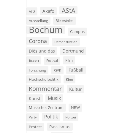
AStA
Akafö
AfD
Ausstellung
Blickwinkel
Bochum
Campus
Corona
Demonstration
Dortmund
Diës und das
Film
Essen
Festival
Fußball
Forschung
FSVK
Hochschulpolitik
Kino
Kommentar
Kultur
Musik
Kunst
Musisches Zentrum
NRW
Politik
Polizei
Party
Rassismus
Protest