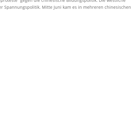
proteste“ gegen die chinesische Bildungspolitik. Die westliche
er Spannungspolitik. Mitte Juni kam es in mehreren chinesischen