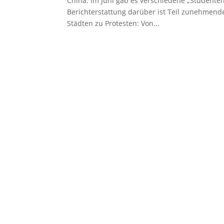
China. Im Juni gab es verschiedene „Studenten
Berichterstattung darüber ist Teil zunehmend
Städten zu Protesten: Von...