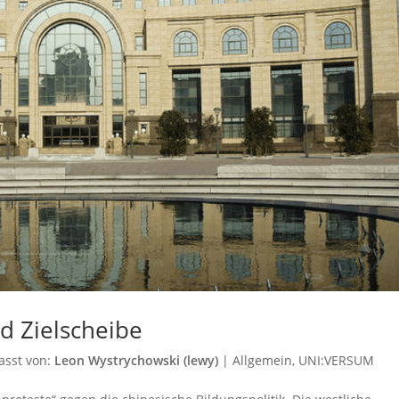
rd Zielscheibe
asst von:
Leon Wystrychowski (lewy)
|
Allgemein
,
UNI:VERSUM