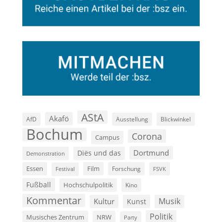
AStA
Akafö
AfD
Ausstellung
Blickwinkel
Bochum
Corona
Campus
Dortmund
Diës und das
Demonstration
Film
Essen
Forschung
FSVK
Festival
Fußball
Hochschulpolitik
Kino
Kommentar
Musik
Kultur
Kunst
Politik
Musisches Zentrum
NRW
Party