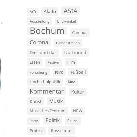
AStA
Akafö
AfD
Ausstellung
Blickwinkel
n,
Bochum
Campus
Corona
Demonstration
Dortmund
Diës und das
Film
Essen
Festival
Fußball
Forschung
FSVK
Hochschulpolitik
Kino
Kommentar
Kultur
Musik
Kunst
Musisches Zentrum
NRW
Politik
Polizei
Party
Rassismus
Protest