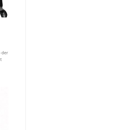
o der
t