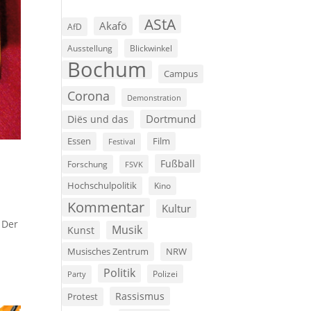
AStA
Akafö
AfD
Ausstellung
Blickwinkel
Bochum
Campus
Corona
Demonstration
Dortmund
Diës und das
Film
Essen
Festival
Fußball
Forschung
FSVK
Hochschulpolitik
Kino
Kommentar
Kultur
 Der
Musik
Kunst
Musisches Zentrum
NRW
Politik
Polizei
Party
Rassismus
Protest