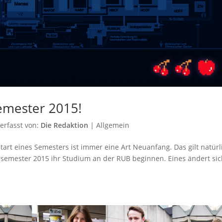
emester 2015!
erfasst von:
Die Redaktion
|
Allgemein
rt eines Semesters ist immer eine Art Neuanfang. Das gilt natürl
semester 2015 ihr Studium an der RUB beginnen. Eines ändert si