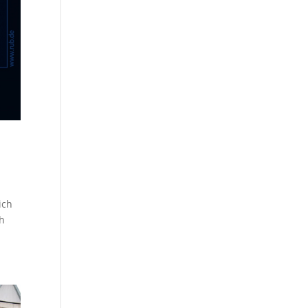
ich
ch