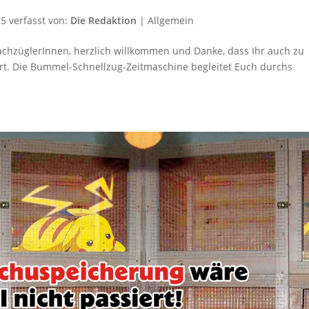
15
verfasst von:
Die Redaktion
|
Allgemein
NachzüglerInnen, herzlich willkommen und Danke, dass Ihr auch zu
hrt. Die Bummel-Schnellzug-Zeitmaschine begleitet Euch durchs