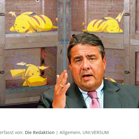
erfasst von:
Die Redaktion
|
Allgemein
,
UNI:VERSUM