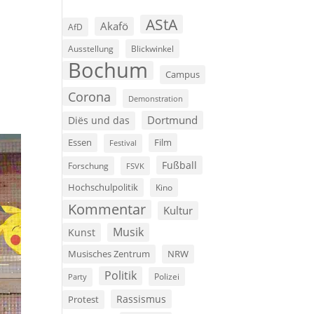
AStA
Akafö
AfD
Ausstellung
Blickwinkel
Bochum
Campus
Corona
Demonstration
Dortmund
Diës und das
Film
Essen
Festival
Fußball
Forschung
FSVK
Hochschulpolitik
Kino
Kommentar
Kultur
Musik
Kunst
Musisches Zentrum
NRW
Politik
Polizei
Party
Rassismus
Protest