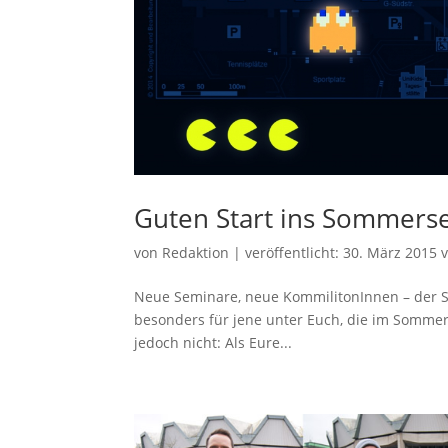
Guten Start ins Sommers
von
Redaktion
|
veröffentlicht:
30. März 2015
v
Neue Seminare, neue KommilitonInnen – der Sta
besonders für jene unter Euch, die im Sommer
jedoch nicht: Als Eure...