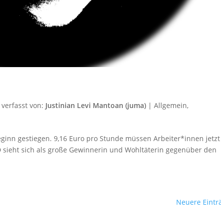
verfasst von:
Justinian Levi Mantoan (juma)
|
Allgemein
,
inn gestiegen. 9,16 Euro pro Stunde müssen Arbeiter*innen jetzt
PD sieht sich als große Gewinnerin und Wohltäterin gegenüber den
Neuere Eintr