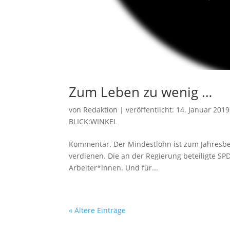
Zum Leben zu wenig …
von
Redaktion
|
veröffentlicht:
14. Januar 2019
BLICK:WINKEL
Kommentar. Der Mindestlohn ist zum Jahresbeg
verdienen. Die an der Regierung beteiligte S
Arbeiter*innen. Und für...
« Ältere Einträge