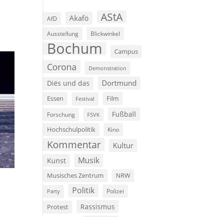
AStA
Akafö
AfD
Ausstellung
Blickwinkel
Bochum
Campus
Corona
Demonstration
Dortmund
Diës und das
Film
Essen
Festival
Fußball
Forschung
FSVK
Hochschulpolitik
Kino
Kommentar
Kultur
Musik
Kunst
Musisches Zentrum
NRW
Politik
Polizei
Party
Rassismus
Protest