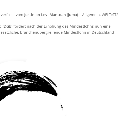
verfasst von:
Justinian Levi Mantoan (juma)
|
Allgemein
,
WELT:ST
d (DGB) fordert nach der Erhöhung des Mindestlohns nun eine
r gesetzliche, branchenübergreifende Mindestlohn in Deutschland