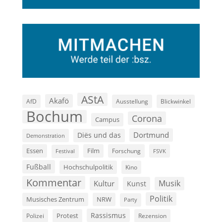
AStA
Akafö
AfD
Ausstellung
Blickwinkel
Bochum
Corona
Campus
Dortmund
Diës und das
Demonstration
Film
Essen
Forschung
FSVK
Festival
Fußball
Hochschulpolitik
Kino
Kommentar
Musik
Kultur
Kunst
Politik
Musisches Zentrum
NRW
Party
Rassismus
Polizei
Protest
Rezension