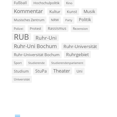
Fußball
Hochschulpolitik
Kino
Kommentar
Musik
Kultur
Kunst
Politik
Musisches Zentrum
NRW
Party
Rassismus
Polizei
Protest
Rezension
RUB
Ruhr-Uni
Ruhr-Uni Bochum
Ruhr-Universität
Ruhrgebiet
Ruhr-Universität Bochum
Sport
Studierende
Studierendenparlament
Theater
StuPa
Studium
Uni
Universität