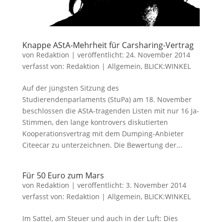
Knappe AStA-Mehrheit für Carsharing-Vertrag
von
Redaktion
|
veröffentlicht:
24. November 2014
verfasst von:
Redaktion
|
Allgemein
,
BLICK:WINKEL
Auf der jüngsten Sitzung des
Studierendenparlaments (StuPa) am 18. November
beschlossen die AStA-tragenden Listen mit nur 16 Ja-
Stimmen, den lange kontrovers diskutierten
Kooperationsvertrag mit dem Dumping-Anbieter
Citeecar zu unterzeichnen. Die Bewertung der...
Für 50 Euro zum Mars
von
Redaktion
|
veröffentlicht:
3. November 2014
verfasst von:
Redaktion
|
Allgemein
,
BLICK:WINKEL
Im Sattel, am Steuer und auch in der Luft: Dies