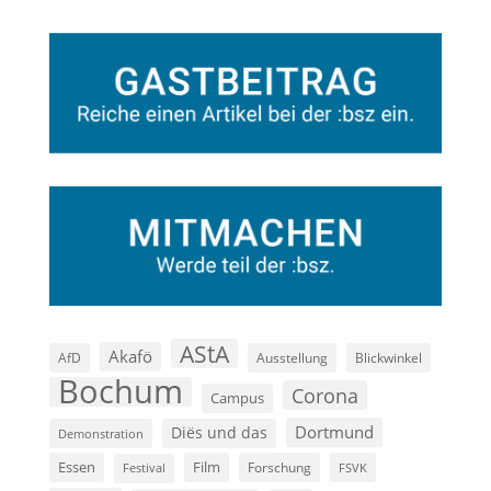
AStA
Akafö
AfD
Ausstellung
Blickwinkel
Bochum
Corona
Campus
Dortmund
Diës und das
Demonstration
Film
Essen
Forschung
FSVK
Festival