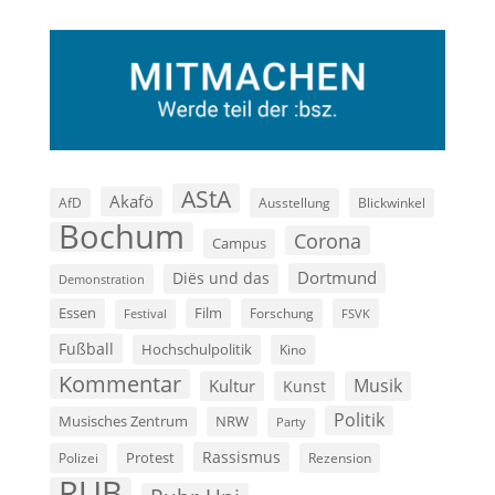
AStA
Akafö
AfD
Ausstellung
Blickwinkel
Bochum
Corona
Campus
Dortmund
Diës und das
Demonstration
Film
Essen
Forschung
FSVK
Festival
Fußball
Hochschulpolitik
Kino
Kommentar
Musik
Kultur
Kunst
Politik
Musisches Zentrum
NRW
Party
Rassismus
Polizei
Protest
Rezension
RUB