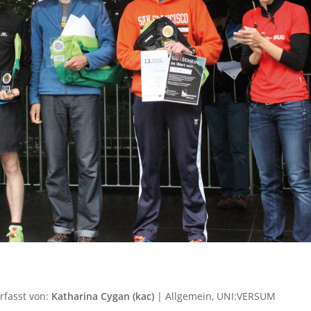
rfasst von:
Katharina Cygan (kac)
|
Allgemein
,
UNI:VERSUM