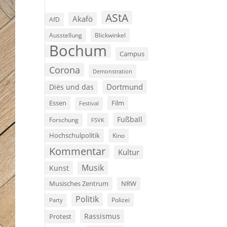
AStA
Akafö
AfD
Ausstellung
Blickwinkel
Bochum
Campus
Corona
Demonstration
Dortmund
Diës und das
Film
Essen
Festival
Fußball
Forschung
FSVK
Hochschulpolitik
Kino
Kommentar
Kultur
Musik
Kunst
Musisches Zentrum
NRW
Politik
Polizei
Party
Rassismus
Protest