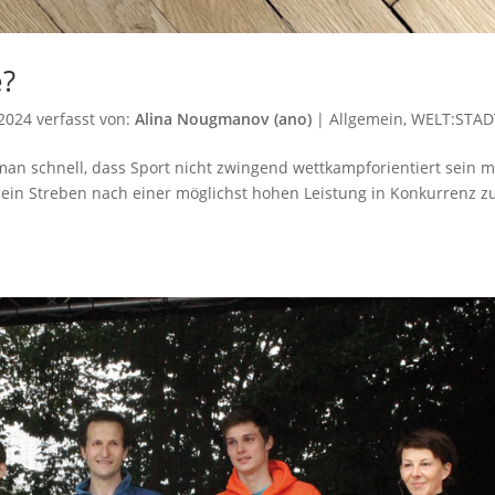
e?
2024
verfasst von:
Alina Nougmanov (ano)
|
Allgemein
,
WELT:STAD
man schnell, dass Sport nicht zwingend wettkampforientiert sein m
 ein Streben nach einer möglichst hohen Leistung in Konkurrenz z