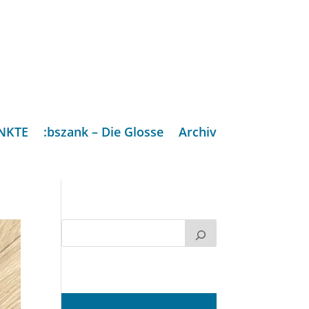
NKTE
:bszank – Die Glosse
Archiv