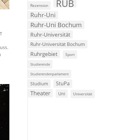
RUB
Rezension
Ruhr-Uni
Ruhr-Uni Bochum
T
Ruhr-Universität
Ruhr-Universität Bochum
uss.
Ruhrgebiet
u
Sport
Studierende
Studierendenparlament
StuPa
Studium
Theater
Uni
Universität