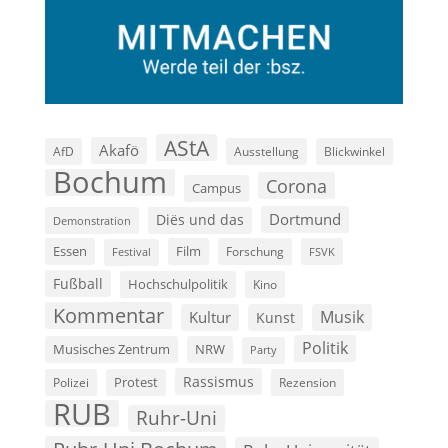
AStA
Akafö
AfD
Ausstellung
Blickwinkel
Bochum
Corona
Campus
Dortmund
Diës und das
Demonstration
Film
Essen
Forschung
FSVK
Festival
Fußball
Hochschulpolitik
Kino
Kommentar
Musik
Kultur
Kunst
Politik
Musisches Zentrum
NRW
Party
Rassismus
Polizei
Protest
Rezension
RUB
Ruhr-Uni