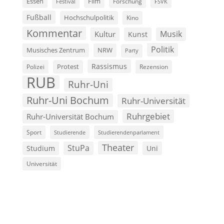
Film
Essen
Forschung
FSVK
Festival
Fußball
Hochschulpolitik
Kino
Kommentar
Musik
Kultur
Kunst
Politik
Musisches Zentrum
NRW
Party
Rassismus
Polizei
Protest
Rezension
RUB
Ruhr-Uni
Ruhr-Uni Bochum
Ruhr-Universität
Ruhrgebiet
Ruhr-Universität Bochum
Sport
Studierende
Studierendenparlament
Theater
StuPa
Studium
Uni
Universität