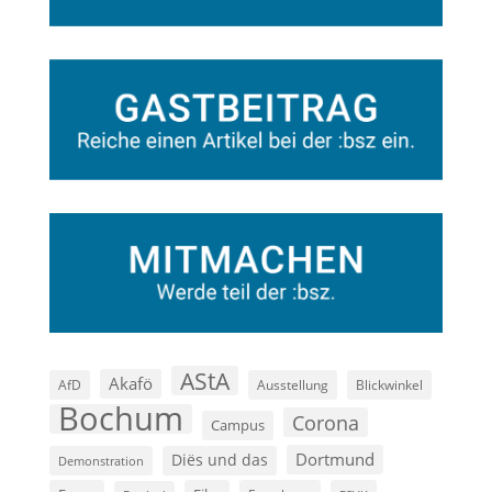
AStA
Akafö
AfD
Ausstellung
Blickwinkel
Bochum
Corona
Campus
Dortmund
Diës und das
Demonstration