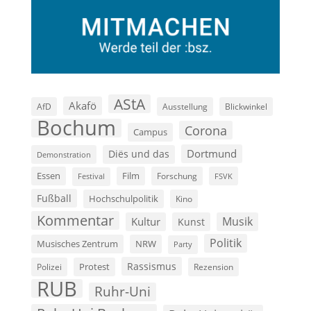
AStA
Akafö
AfD
Ausstellung
Blickwinkel
Bochum
Corona
Campus
Dortmund
Diës und das
Demonstration
Film
Essen
Forschung
FSVK
Festival
Fußball
Hochschulpolitik
Kino
Kommentar
Musik
Kultur
Kunst
Politik
Musisches Zentrum
NRW
Party
Rassismus
Polizei
Protest
Rezension
RUB
Ruhr-Uni