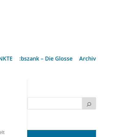
NKTE
:bszank – Die Glosse
Archiv
elt