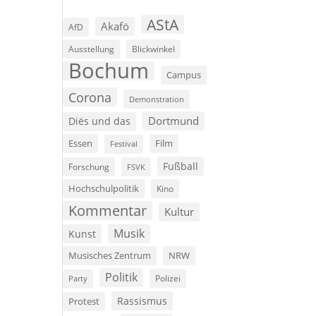
AStA
Akafö
AfD
Ausstellung
Blickwinkel
Bochum
Campus
Corona
Demonstration
Dortmund
Diës und das
Film
Essen
Festival
Fußball
Forschung
FSVK
Hochschulpolitik
Kino
Kommentar
Kultur
Musik
Kunst
Musisches Zentrum
NRW
Politik
Polizei
Party
Rassismus
Protest