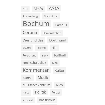
AStA
Akafö
AfD
Ausstellung
Blickwinkel
Bochum
Campus
Corona
Demonstration
Dortmund
Diës und das
Film
Essen
Festival
Fußball
Forschung
FSVK
Hochschulpolitik
Kino
Kommentar
Kultur
Musik
Kunst
Musisches Zentrum
NRW
Politik
Polizei
Party
Rassismus
Protest