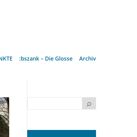
NKTE
:bszank – Die Glosse
Archiv