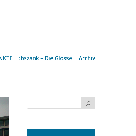
NKTE
:bszank – Die Glosse
Archiv