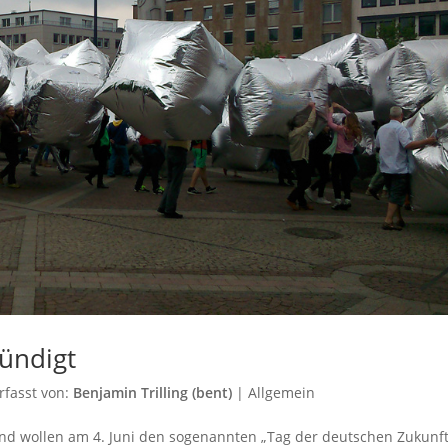
ündigt
rfasst von:
Benjamin Trilling (bent)
|
Allgemein
and wollen am 4. Juni den sogenannten „Tag der deutschen Zukunft