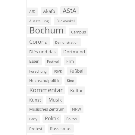
AStA
Akafö
AfD
Ausstellung
Blickwinkel
Bochum
Campus
Corona
Demonstration
Dortmund
Diës und das
Film
Essen
Festival
Fußball
Forschung
FSVK
Hochschulpolitik
Kino
Kommentar
Kultur
Musik
Kunst
Musisches Zentrum
NRW
Politik
Polizei
Party
Rassismus
Protest