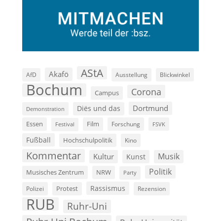
AStA
Akafö
AfD
Ausstellung
Blickwinkel
Bochum
Corona
Campus
Dortmund
Diës und das
Demonstration
Film
Essen
Forschung
FSVK
Festival
Fußball
Hochschulpolitik
Kino
Kommentar
Musik
Kultur
Kunst
Politik
Musisches Zentrum
NRW
Party
Rassismus
Polizei
Protest
Rezension
RUB
Ruhr-Uni