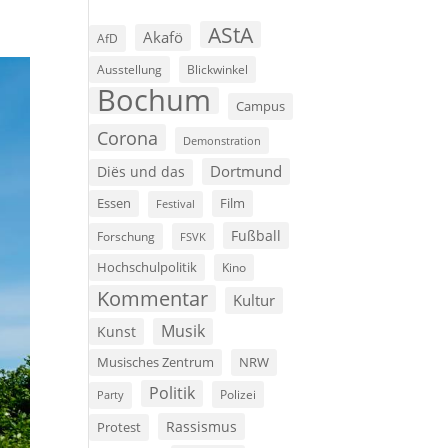
AStA
Akafö
AfD
Ausstellung
Blickwinkel
Bochum
Campus
Corona
Demonstration
Dortmund
Diës und das
Film
Essen
Festival
Fußball
Forschung
FSVK
Hochschulpolitik
Kino
Kommentar
Kultur
Musik
Kunst
Musisches Zentrum
NRW
Politik
Polizei
Party
Rassismus
Protest