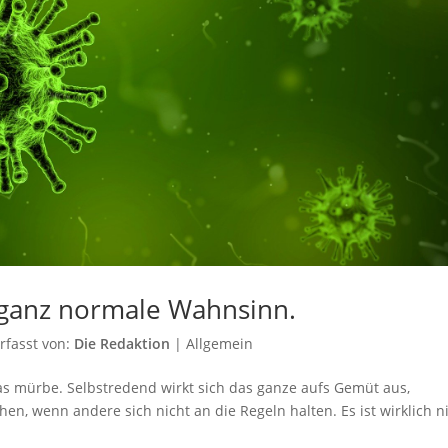
 ganz normale Wahnsinn.
rfasst von:
Die Redaktion
|
Allgemein
s mürbe. Selbstredend wirkt sich das ganze aufs Gemüt aus,
 wenn andere sich nicht an die Regeln halten. Es ist wirklich n