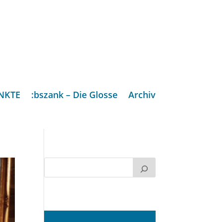
NKTE
:bszank – Die Glosse
Archiv