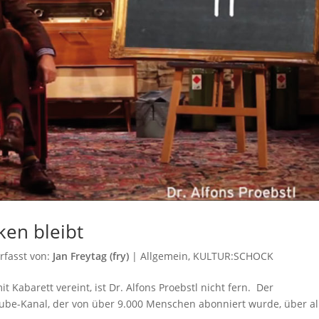
ken bleibt
rfasst von:
Jan Freytag (fry)
|
Allgemein
,
KULTUR:SCHOCK
 Kabarett vereint, ist Dr. Alfons Proebstl nicht fern. Der
tube-Kanal, der von über 9.000 Menschen abonniert wurde, über al