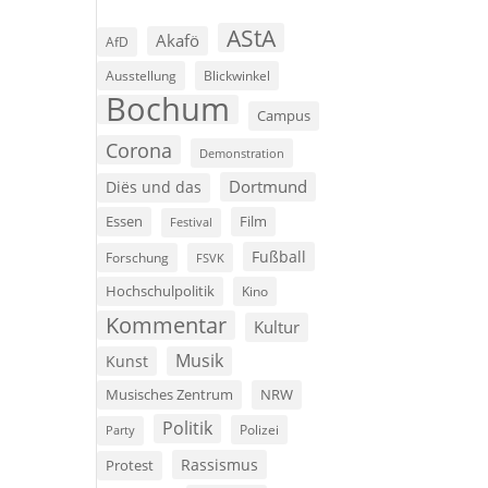
AStA
Akafö
AfD
Ausstellung
Blickwinkel
Bochum
Campus
Corona
Demonstration
Dortmund
Diës und das
Film
Essen
Festival
Fußball
Forschung
FSVK
Hochschulpolitik
Kino
Kommentar
Kultur
Musik
Kunst
Musisches Zentrum
NRW
Politik
Polizei
Party
Rassismus
Protest