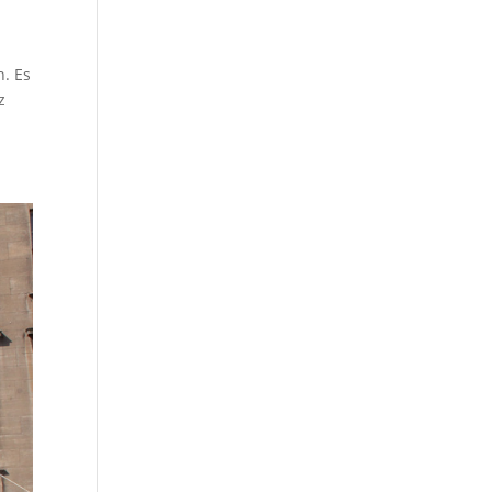
n. Es
z