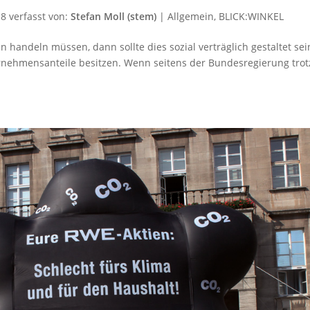
18
verfasst von:
Stefan Moll (stem)
|
Allgemein
,
BLICK:WINKEL
ndeln müssen, dann sollte dies sozial verträglich gestaltet sei
nehmensanteile besitzen. Wenn seitens der Bundesregierung trot