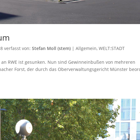
hum
18
verfasst von:
Stefan Moll (stem)
|
Allgemein
,
WELT:STADT
adt an RWE ist gesunken. Nun sind Gewinneinbußen von mehreren
acher Forst, der durch das Oberverwaltungsgericht Münster beor