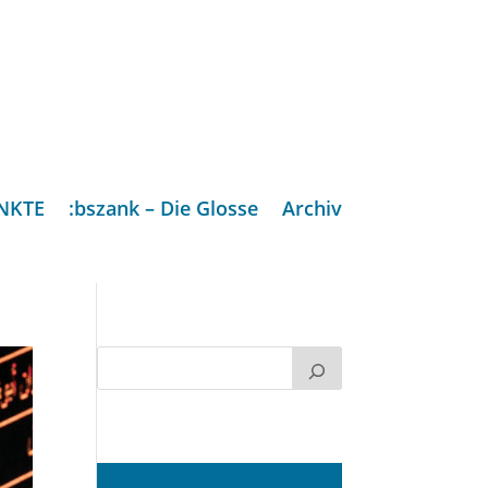
NKTE
:bszank – Die Glosse
Archiv