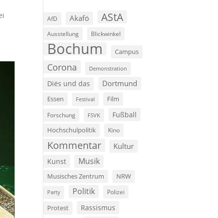
AStA
ei
Akafö
AfD
Ausstellung
Blickwinkel
Bochum
Campus
Corona
Demonstration
Dortmund
Diës und das
Film
Essen
Festival
Fußball
Forschung
FSVK
Hochschulpolitik
Kino
Kommentar
Kultur
Musik
Kunst
Musisches Zentrum
NRW
Politik
Polizei
Party
Rassismus
Protest