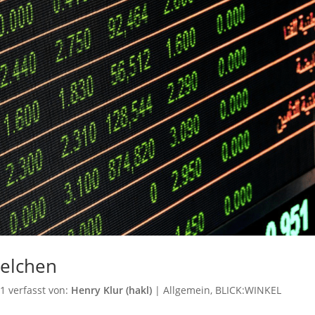
elchen
21
verfasst von:
Henry Klur (hakl)
|
Allgemein
,
BLICK:WINKEL