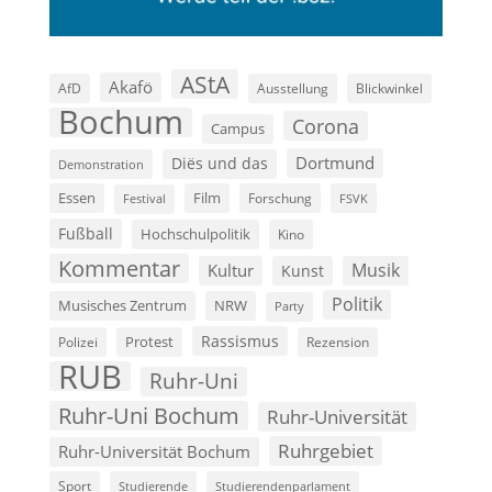
AStA
Akafö
AfD
Ausstellung
Blickwinkel
Bochum
Corona
Campus
Dortmund
Diës und das
Demonstration
Film
Essen
Forschung
FSVK
Festival
Fußball
Hochschulpolitik
Kino
Kommentar
Musik
Kultur
Kunst
Politik
Musisches Zentrum
NRW
Party
Rassismus
Polizei
Protest
Rezension
RUB
Ruhr-Uni
Ruhr-Uni Bochum
Ruhr-Universität
Ruhrgebiet
Ruhr-Universität Bochum
Sport
Studierende
Studierendenparlament