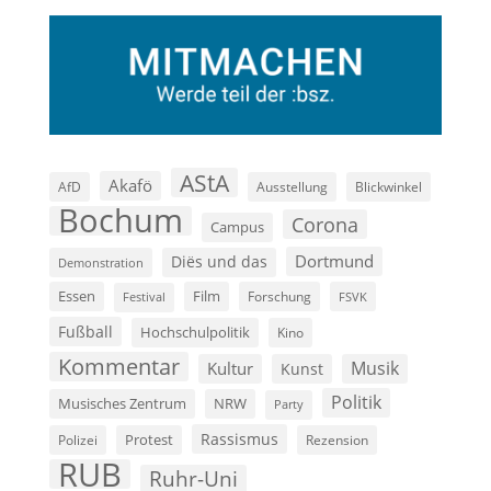
AStA
Akafö
AfD
Ausstellung
Blickwinkel
Bochum
Corona
Campus
Dortmund
Diës und das
Demonstration
Film
Essen
Forschung
FSVK
Festival
Fußball
Hochschulpolitik
Kino
Kommentar
Musik
Kultur
Kunst
Politik
Musisches Zentrum
NRW
Party
Rassismus
Polizei
Protest
Rezension
RUB
Ruhr-Uni